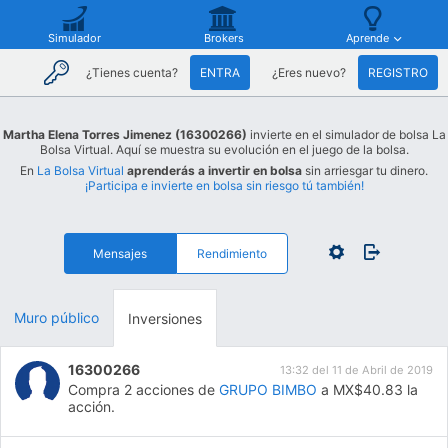
Simulador
Brokers
Aprende
¿Tienes cuenta?
ENTRA
¿Eres nuevo?
REGISTRO
Martha Elena Torres Jimenez (16300266)
invierte en el simulador de bolsa La
Bolsa Virtual. Aquí se muestra su evolución en el juego de la bolsa.
En
La Bolsa Virtual
aprenderás a invertir en bolsa
sin arriesgar tu dinero.
¡Participa e invierte en bolsa sin riesgo tú también!
Mensajes
Rendimiento
Muro público
Inversiones
16300266
13:32 del 11 de Abril de 2019
Compra 2 acciones de
GRUPO BIMBO
a MX$40.83 la
acción.