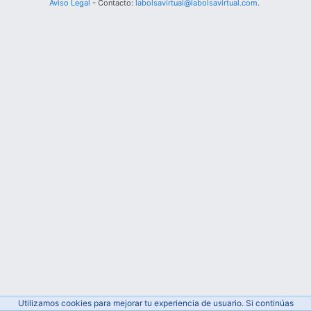
Aviso Legal
- Contacto:
labolsavirtual@labolsavirtual.com
.
Utilizamos cookies para mejorar tu experiencia de usuario. Si continúas