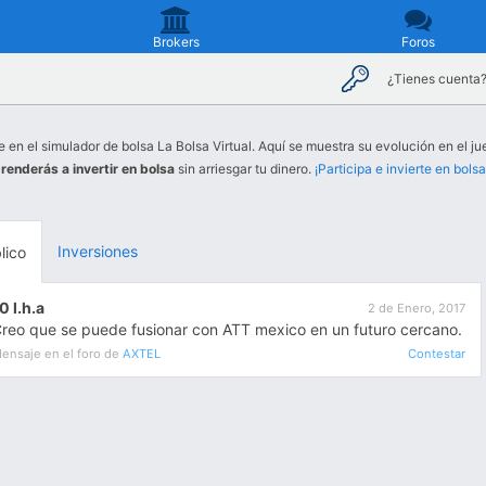
Brokers
Foros
¿Tienes cuenta
e en el simulador de bolsa La Bolsa Virtual. Aquí se muestra su evolución en el ju
renderás a invertir en bolsa
sin arriesgar tu dinero.
¡Participa e invierte en bolsa
Inversiones
lico
0 l.h.a
2 de Enero, 2017
reo que se puede fusionar con ATT mexico en un futuro cercano.
ensaje en el foro de
AXTEL
Contestar