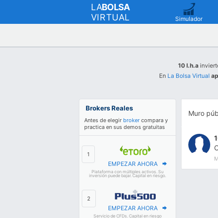
LA
BOLSA
VIRTUAL
Simulador
10 l.h.a
inviert
En
La Bolsa Virtual
ap
Brokers Reales
Muro púb
Antes de elegir
broker
compara y
practica en sus demos gratuitas
1
C
M
EMPEZAR AHORA
Plataforma con múltiples activos. Su
inversión puede bajar. Capital en riesgo.
EMPEZAR AHORA
Servicio de CFDs. Capital en riesgo