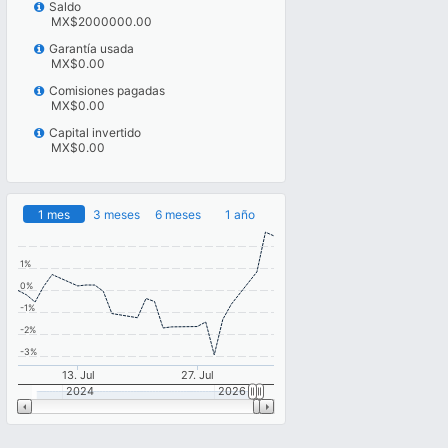
Saldo
MX$2000000.00
Garantía usada
MX$0.00
Comisiones pagadas
MX$0.00
Capital invertido
MX$0.00
1 mes
3 meses
6 meses
1 año
1%
0%
-1%
-2%
-3%
13. Jul
27. Jul
2024
2026