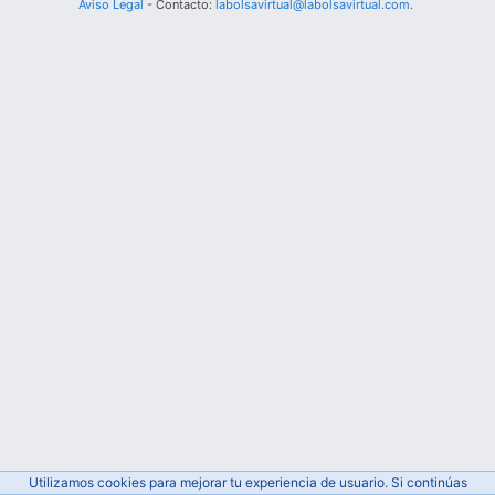
Aviso Legal
- Contacto:
labolsavirtual@labolsavirtual.com
.
Utilizamos cookies para mejorar tu experiencia de usuario. Si continúas