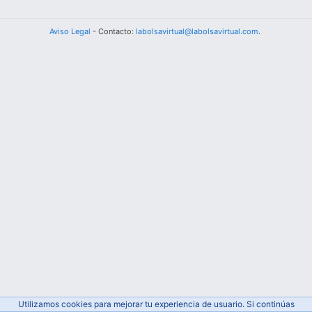
Aviso Legal
- Contacto:
labolsavirtual@labolsavirtual.com
.
Utilizamos cookies para mejorar tu experiencia de usuario. Si continúas