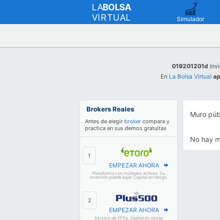
LA
BOLSA
VIRTUAL
Simulador
019201201d
invi
En
La Bolsa Virtual
ap
Brokers Reales
Muro púb
Antes de elegir
broker
compara y
practica en sus demos gratuitas
No hay m
EMPEZAR AHORA
Plataforma con múltiples activos. Su
inversión puede bajar. Capital en riesgo.
EMPEZAR AHORA
Servicio de CFDs. Capital en riesgo