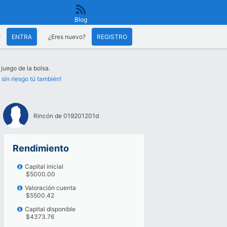
Blog
?
ENTRA
¿Eres nuevo?
REGISTRO
 juego de la bolsa.
 sin riesgo tú también!
Rincón de 019201201d
Rendimiento
Capital inicial
$5000.00
Valoración cuenta
$5500.42
Capital disponible
$4373.76