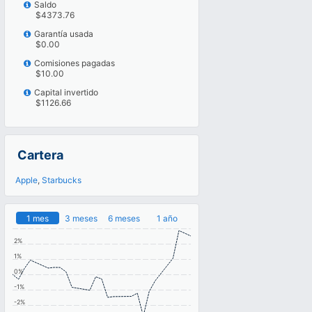
Saldo
$4373.76
Garantía usada
$0.00
Comisiones pagadas
$10.00
Capital invertido
$1126.66
Cartera
Apple
,
Starbucks
1 mes
3 meses
6 meses
1 año
2%
1%
0%
-1%
-2%