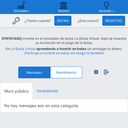
Simulador
Brokers
Aprende
¿Tienes cuenta?
ENTRA
¿Eres nuevo?
REGISTRO
019101442j
invierte en el simulador de bolsa La Bolsa Virtual. Aquí se muestra
su evolución en el juego de la bolsa.
En
La Bolsa Virtual
aprenderás a invertir en bolsa
sin arriesgar tu dinero.
¡Participa e invierte en bolsa sin riesgo tú también!
Mensajes
Rendimiento
Inversiones
Muro público
No hay mensajes aún en esta categoría