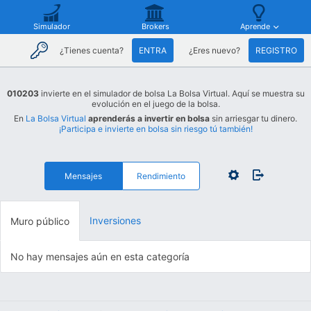
Simulador
Brokers
Aprende
¿Tienes cuenta?
ENTRA
¿Eres nuevo?
REGISTRO
010203
invierte en el simulador de bolsa La Bolsa Virtual. Aquí se muestra su
evolución en el juego de la bolsa.
En
La Bolsa Virtual
aprenderás a invertir en bolsa
sin arriesgar tu dinero.
¡Participa e invierte en bolsa sin riesgo tú también!
Mensajes
Rendimiento
Inversiones
Muro público
No hay mensajes aún en esta categoría