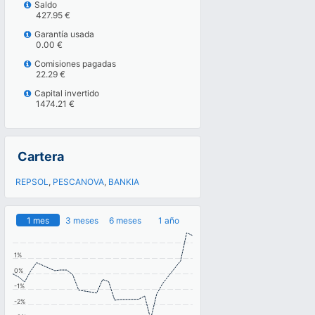
Saldo
427.95 €
Garantía usada
0.00 €
Comisiones pagadas
22.29 €
Capital invertido
1474.21 €
Cartera
REPSOL
,
PESCANOVA
,
BANKIA
1 mes
3 meses
6 meses
1 año
1%
0%
-1%
-2%