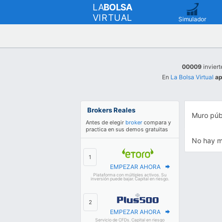
LA
BOLSA
VIRTUAL
Simulador
00009
inviert
En
La Bolsa Virtual
ap
Brokers Reales
Muro púb
Antes de elegir
broker
compara y
practica en sus demos gratuitas
No hay m
EMPEZAR AHORA
Plataforma con múltiples activos. Su
inversión puede bajar. Capital en riesgo.
EMPEZAR AHORA
Servicio de CFDs. Capital en riesgo