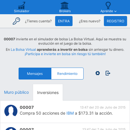
Simulador
Brokers
Aprende
¿Tienes cuenta?
ENTRA
¿Eres nuevo?
REGISTRO
00007
invierte en el simulador de bolsa La Bolsa Virtual. Aquí se muestra su
evolución en el juego de la bolsa.
En
La Bolsa Virtual
aprenderás a invertir en bolsa
sin arriesgar tu dinero.
¡Participa e invierte en bolsa sin riesgo tú también!
Mensajes
Rendimiento
Muro público
Inversiones
00007
13:47 del 20 de Julio de 2015
Compra 50 acciones de
IBM
a $173.31 la acción.
00007
13:47 del 7 de Julio de 2015