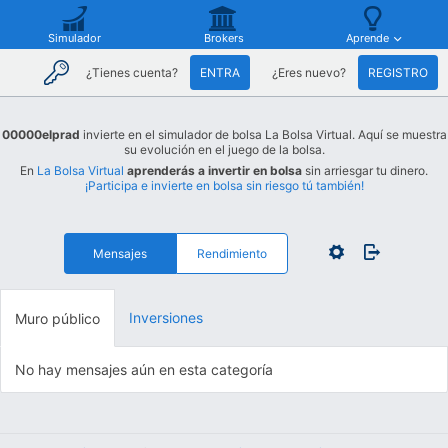
Simulador
Brokers
Aprende
¿Tienes cuenta?
ENTRA
¿Eres nuevo?
REGISTRO
00000elprad
invierte en el simulador de bolsa La Bolsa Virtual. Aquí se muestra
su evolución en el juego de la bolsa.
En
La Bolsa Virtual
aprenderás a invertir en bolsa
sin arriesgar tu dinero.
¡Participa e invierte en bolsa sin riesgo tú también!
Mensajes
Rendimiento
Inversiones
Muro público
No hay mensajes aún en esta categoría