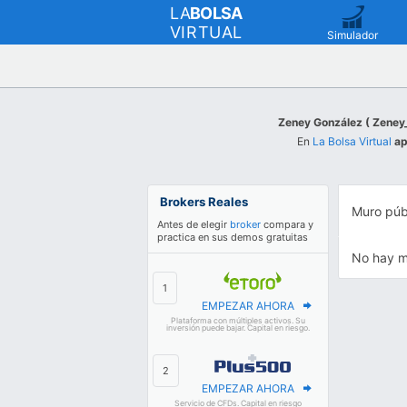
LA
BOLSA
VIRTUAL
Simulador
Zeney González ( Zeney
En
La Bolsa Virtual
ap
Brokers Reales
Muro púb
Antes de elegir
broker
compara y
practica en sus demos gratuitas
No hay m
EMPEZAR AHORA
Plataforma con múltiples activos. Su
inversión puede bajar. Capital en riesgo.
EMPEZAR AHORA
Servicio de CFDs. Capital en riesgo