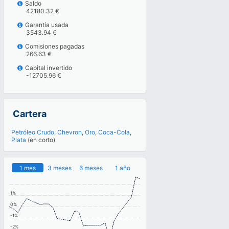
Saldo
42180.32 €
Garantía usada
3543.94 €
Comisiones pagadas
266.63 €
Capital invertido
-12705.96 €
Cartera
Petróleo Crudo
,
Chevron
,
Oro
,
Coca-Cola
,
Plata
(en corto)
1 mes
3 meses
6 meses
1 año
1%
0%
-1%
-2%