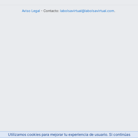
Aviso Legal
- Contacto:
labolsavirtual@labolsavirtual.com
.
Utilizamos cookies para mejorar tu experiencia de usuario. Si continúas