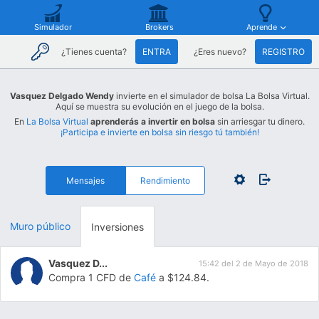
Simulador
Brokers
Aprende
¿Tienes cuenta?
ENTRA
¿Eres nuevo?
REGISTRO
Vasquez Delgado Wendy
invierte en el simulador de bolsa La Bolsa Virtual.
Aquí se muestra su evolución en el juego de la bolsa.
En
La Bolsa Virtual
aprenderás a invertir en bolsa
sin arriesgar tu dinero.
¡Participa e invierte en bolsa sin riesgo tú también!
Mensajes
Rendimiento
Muro público
Inversiones
Vasquez D...
15:42 del 2 de Mayo de 2018
Compra 1 CFD de
Café
a $124.84.