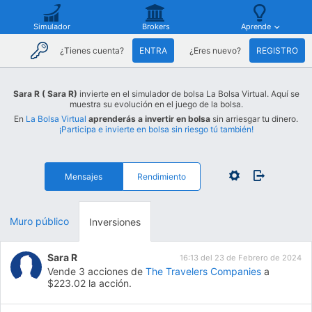
Simulador
Brokers
Aprende
¿Tienes cuenta?
ENTRA
¿Eres nuevo?
REGISTRO
Sara R ( Sara R)
invierte en el simulador de bolsa La Bolsa Virtual. Aquí se
muestra su evolución en el juego de la bolsa.
En
La Bolsa Virtual
aprenderás a invertir en bolsa
sin arriesgar tu dinero.
¡Participa e invierte en bolsa sin riesgo tú también!
Mensajes
Rendimiento
Muro público
Inversiones
Sara R
16:13 del 23 de Febrero de 2024
Vende 3 acciones de
The Travelers Companies
a
$223.02 la acción.