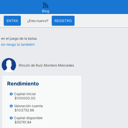
Blog
?
ENTRA
¿Eres nuevo?
REGISTRO
 en el juego de la bolsa.
 sin riesgo tú también!
Rincón de Ruiz Montero Mercedes
Rendimiento
Capital inicial
$100000.00
Valoración cuenta
$103752.66
Capital disponible
$55761.94