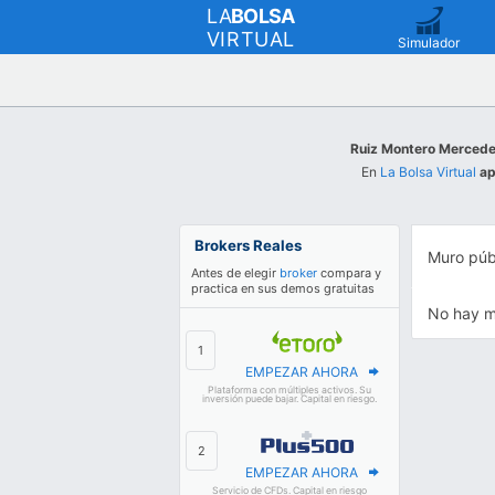
LA
BOLSA
VIRTUAL
Simulador
Ruiz Montero Merced
En
La Bolsa Virtual
ap
Brokers Reales
Muro púb
Antes de elegir
broker
compara y
practica en sus demos gratuitas
No hay m
EMPEZAR AHORA
Plataforma con múltiples activos. Su
inversión puede bajar. Capital en riesgo.
EMPEZAR AHORA
Servicio de CFDs. Capital en riesgo