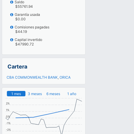
Saldo
$55761.94
Garantía usada
$0.00
Comisiones pagadas
$44.19
Capital invertido
$47990.72
Cartera
CBA COMMONWEALTH BANK
,
ORICA
1 mes
3 meses
6 meses
1 año
2%
1%
0%
-1%
-2%