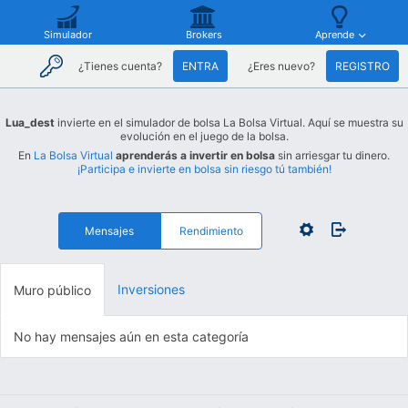
Simulador
Brokers
Aprende
¿Tienes cuenta?
ENTRA
¿Eres nuevo?
REGISTRO
Lua_dest
invierte en el simulador de bolsa La Bolsa Virtual. Aquí se muestra su
evolución en el juego de la bolsa.
En
La Bolsa Virtual
aprenderás a invertir en bolsa
sin arriesgar tu dinero.
¡Participa e invierte en bolsa sin riesgo tú también!
Mensajes
Rendimiento
Inversiones
Muro público
No hay mensajes aún en esta categoría