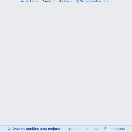
Aviso Legal
- Contacto:
labolsavirtual@labolsavirtual.com
.
Utilizamos cookies para mejorar tu experiencia de usuario. Si continúas