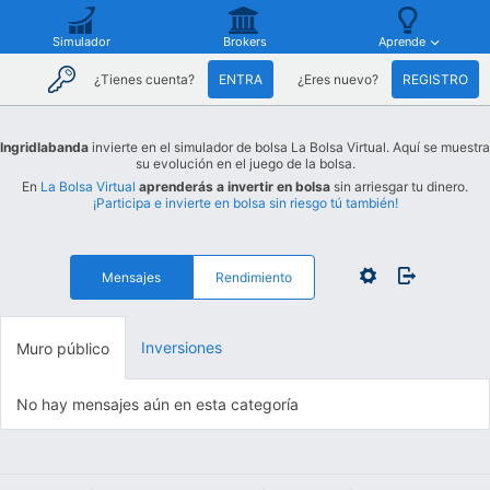
Simulador
Brokers
Aprende
¿Tienes cuenta?
ENTRA
¿Eres nuevo?
REGISTRO
Ingridlabanda
invierte en el simulador de bolsa La Bolsa Virtual. Aquí se muestra
su evolución en el juego de la bolsa.
En
La Bolsa Virtual
aprenderás a invertir en bolsa
sin arriesgar tu dinero.
¡Participa e invierte en bolsa sin riesgo tú también!
Mensajes
Rendimiento
Inversiones
Muro público
No hay mensajes aún en esta categoría