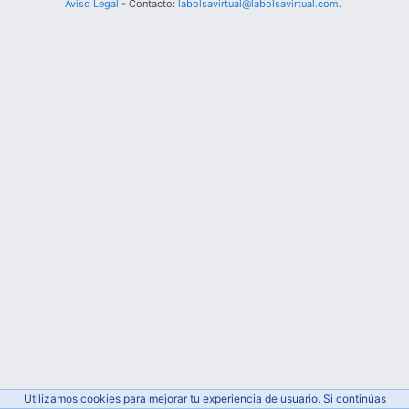
Aviso Legal
- Contacto:
labolsavirtual@labolsavirtual.com
.
Utilizamos cookies para mejorar tu experiencia de usuario. Si continúas