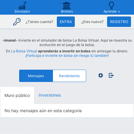
Simulador
Brokers
Aprende
¿Tienes cuenta?
ENTRA
¿Eres nuevo?
REGISTRO
-imanol-
invierte en el simulador de bolsa La Bolsa Virtual. Aquí se muestra su
evolución en el juego de la bolsa.
En
La Bolsa Virtual
aprenderás a invertir en bolsa
sin arriesgar tu dinero.
¡Participa e invierte en bolsa sin riesgo tú también!
Mensajes
Rendimiento
Inversiones
Muro público
No hay mensajes aún en esta categoría