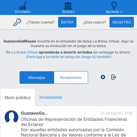
Simulador
Brokers
Aprende
¿Tienes cuenta?
ENTRA
¿Eres nuevo?
REGISTRO
GustavoGaliReyes
invierte en el simulador de bolsa La Bolsa Virtual. Aquí se
muestra su evolución en el juego de la bolsa.
En
La Bolsa Virtual
aprenderás a invertir en bolsa
sin arriesgar tu dinero.
¡Participa e invierte en bolsa sin riesgo tú también!
Mensajes
Rendimiento
Inversiones
Muro público
GustavoGa...
22 de Agosto, 2019
Oficinas de Representación de Entidades Financieras
del Exterior
Son aquellas entidades autorizadas por la Comisión
Nacional Bancaria y de Valores conforme a la Ley de