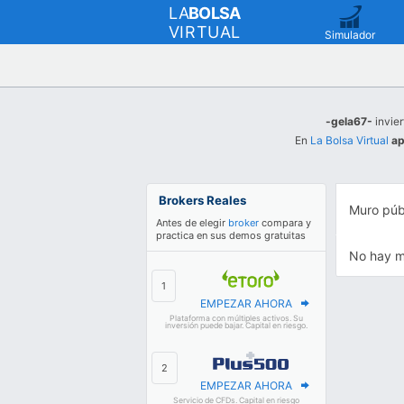
LA
BOLSA
VIRTUAL
Simulador
-gela67-
invier
En
La Bolsa Virtual
ap
Brokers Reales
Muro púb
Antes de elegir
broker
compara y
practica en sus demos gratuitas
No hay m
EMPEZAR AHORA
Plataforma con múltiples activos. Su
inversión puede bajar. Capital en riesgo.
EMPEZAR AHORA
Servicio de CFDs. Capital en riesgo