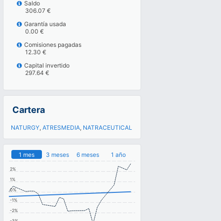
Saldo
306.07 €
Garantía usada
0.00 €
Comisiones pagadas
12.30 €
Capital invertido
297.64 €
Cartera
NATURGY
,
ATRESMEDIA
,
NATRACEUTICAL
1 mes
3 meses
6 meses
1 año
2%
1%
0%
-1%
-2%
-3%