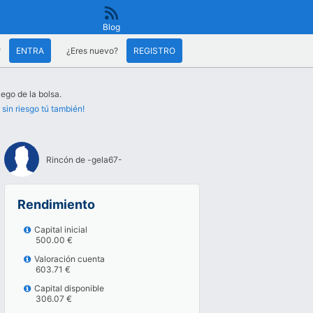
Blog
?
ENTRA
¿Eres nuevo?
REGISTRO
uego de la bolsa.
 sin riesgo tú también!
Rincón de -gela67-
Rendimiento
Capital inicial
500.00 €
Valoración cuenta
603.71 €
Capital disponible
306.07 €