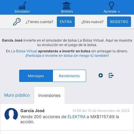
Simulador
Brokers
Aprende
¿Tienes cuenta?
ENTRA
¿Eres nuevo?
REGISTRO
García José
invierte en el simulador de bolsa La Bolsa Virtual. Aquí se muestra
su evolución en el juego de la bolsa.
En
La Bolsa Virtual
aprenderás a invertir en bolsa
sin arriesgar tu dinero.
¡Participa e invierte en bolsa sin riesgo tú también!
Mensajes
Rendimiento
Muro público
Inversiones
García José
14:56 del 10 de Noviembre de 2023
Vende 200 acciones de
ELEKTRA
a MX$1157.89 la
acción.