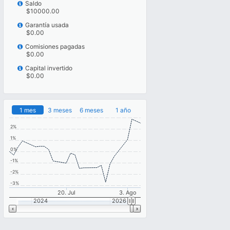
Saldo
$10000.00
Garantía usada
$0.00
Comisiones pagadas
$0.00
Capital invertido
$0.00
1 mes
3 meses
6 meses
1 año
2%
1%
0%
-1%
-2%
-3%
20. Jul
3. Ago
2024
2026