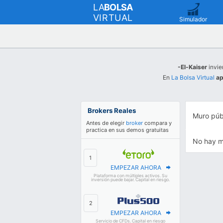
LA
BOLSA
VIRTUAL
Simulador
-El-Kaiser
invie
En
La Bolsa Virtual
ap
Brokers Reales
Muro púb
Antes de elegir
broker
compara y
practica en sus demos gratuitas
No hay m
EMPEZAR AHORA
Plataforma con múltiples activos. Su
inversión puede bajar. Capital en riesgo.
EMPEZAR AHORA
Servicio de CFDs. Capital en riesgo