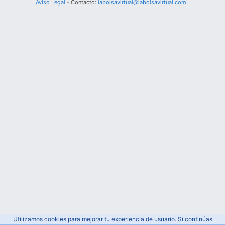
Aviso Legal
- Contacto:
labolsavirtual@labolsavirtual.com
.
Utilizamos cookies para mejorar tu experiencia de usuario. Si continúas