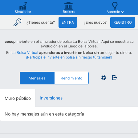
Simulador
Brokers
Aprende
¿Tienes cuenta?
ENTRA
¿Eres nuevo?
REGISTRO
cocop
invierte en el simulador de bolsa La Bolsa Virtual. Aquí se muestra su
evolución en el juego de la bolsa.
En
La Bolsa Virtual
aprenderás a invertir en bolsa
sin arriesgar tu dinero.
¡Participa e invierte en bolsa sin riesgo tú también!
Mensajes
Rendimiento
Inversiones
Muro público
No hay mensajes aún en esta categoría