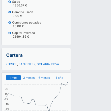
Saldo
4356.57 €
Garantía usada
0.00 €
Comisiones pagadas
45.00 €
Capital invertido
22494.36 €
Cartera
REPSOL
,
BANKINTER
,
SOLARIA
,
BBVA
1 mes
3 meses
6 meses
1 año
2%
1%
0%
-1%
-2%