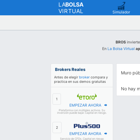
LA
BOLSA
VIRTUAL
Simulador
BROS
invierte
En
La Bolsa Virtual
ap
Brokers Reales
Muro púb
Antes de elegir
broker
compara y
practica en sus demos gratuitas
No hay m
EMPEZAR AHORA
Plataforma con múltiples activos. Su
inversión puede bajar. Capital en riesgo.
EMPEZAR AHORA
Servicio de CFDs. Capital en riesgo