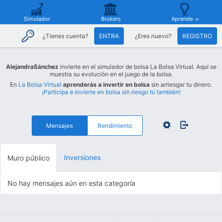
Simulador
Brokers
Aprende
¿Tienes cuenta?
ENTRA
¿Eres nuevo?
REGISTRO
AlejandraSánchez
invierte en el simulador de bolsa La Bolsa Virtual. Aquí se
muestra su evolución en el juego de la bolsa.
En
La Bolsa Virtual
aprenderás a invertir en bolsa
sin arriesgar tu dinero.
¡Participa e invierte en bolsa sin riesgo tú también!
Mensajes
Rendimiento
Inversiones
Muro público
No hay mensajes aún en esta categoría