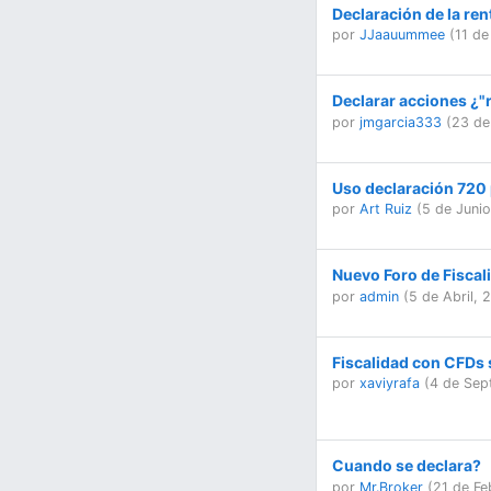
Declaración de la ren
por
JJaauummee
(
11 de
Declarar acciones ¿"
por
jmgarcia333
(
23 de
Uso declaración 720 
por
Art Ruiz
(
5 de Juni
Nuevo Foro de Fiscal
por
admin
(
5 de Abril, 
Fiscalidad con CFDs 
por
xaviyrafa
(
4 de Sep
Cuando se declara?
por
Mr.Broker
(
21 de Fe