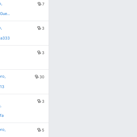
o,
7
Gue...
o,
3
ia333
3
ro,
30
913
3
,
fa
ro,
5