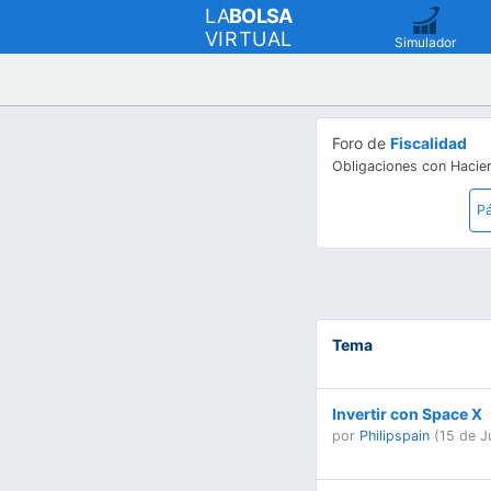
LA
BOLSA
VIRTUAL
Simulador
Foro de
Fiscalidad
Obligaciones con Hacien
Pá
Tema
Invertir con Space X
por
Philipspain
(
15 de J