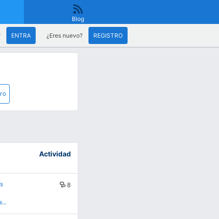
Blog
?
ENTRA
¿Eres nuevo?
REGISTRO
ro
Actividad
as
8
...