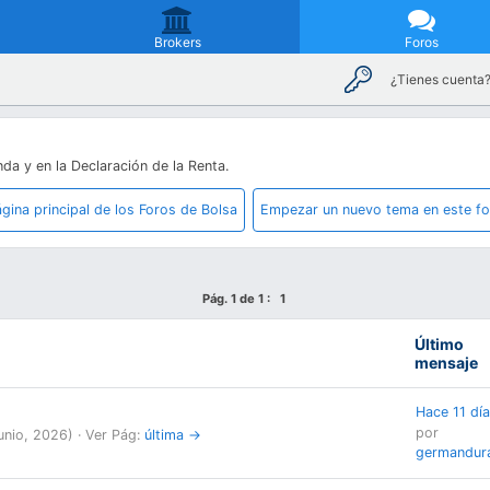
Brokers
Foros
¿Tienes cuenta
da y en la Declaración de la Renta.
gina principal de los Foros de Bolsa
Empezar un nuevo tema en este fo
Pág. 1 de 1 :
1
Último
mensaje
Hace 11 dí
por
unio, 2026
) ·
Ver Pág:
última →
germandura