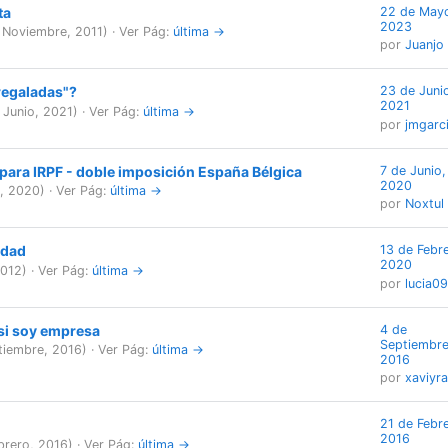
ta
22 de May
2023
 Noviembre, 2011
) ·
Ver Pág:
última →
por
Juanjo 
regaladas"?
23 de Juni
2021
 Junio, 2021
) ·
Ver Pág:
última →
por
jmgarc
para IRPF - doble imposición España Bélgica
7 de Junio,
2020
o, 2020
) ·
Ver Pág:
última →
por
Noxtul
idad
13 de Febre
2020
2012
) ·
Ver Pág:
última →
por
lucia0
si soy empresa
4 de
Septiembre
tiembre, 2016
) ·
Ver Pág:
última →
2016
por
xaviyra
21 de Febre
2016
brero, 2016
) ·
Ver Pág:
última →