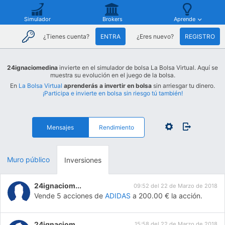
Simulador
Brokers
Aprende
¿Tienes cuenta?
ENTRA
¿Eres nuevo?
REGISTRO
24ignaciomedina
invierte en el simulador de bolsa La Bolsa Virtual. Aquí se
muestra su evolución en el juego de la bolsa.
En
La Bolsa Virtual
aprenderás a invertir en bolsa
sin arriesgar tu dinero.
¡Participa e invierte en bolsa sin riesgo tú también!
Mensajes
Rendimiento
Muro público
Inversiones
24ignaciom...
09:52 del 22 de Marzo de 2018
Vende 5 acciones de
ADIDAS
a 200.00 € la acción.
24ignaciom...
15:58 del 22 de Marzo de 2018