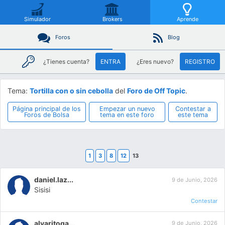
Simulador
Brokers
Aprende
Foros
Blog
¿Tienes cuenta?
ENTRA
¿Eres nuevo?
REGISTRO
Tema:
Tortilla con o sin cebolla
del
Foro de Off Topic
.
Página principal de los
Empezar un nuevo
Contestar a
Foros de Bolsa
tema en este foro
este tema
1
3
8
12
13
daniel.laz...
9 de Junio, 2026
Sisisi
Contestar
alvaritoga...
9 de Junio, 2026