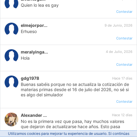
Quien lo lea es gay
Contestar
elmejorpor...
9 de Junio, 2026
Erhueso
Contestar
meralyinga...
4 de Julio, 2026
Hola
Contestar
gdg1978
Hace 17 días
Buenas sabéis porque no se actualiza la cotización de
materias primas desde el 16 de julio del 2026, no sé si
es algo del simulador
Contestar
Alexander ...
Hace 12 días
No es la primera vez que pasa, hay muchos valores
que dejaron de actualizarse hace años. Esto pasa
porque los valores y cotizaciones de este simulador
Utilizamos cookies para mejorar tu experiencia de usuario. Si continúas
están vinculados a otras webs, si esas webs fallan los