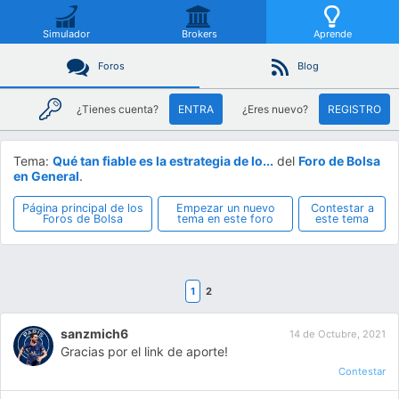
Simulador
Brokers
Aprende
Foros
Blog
¿Tienes cuenta?
ENTRA
¿Eres nuevo?
REGISTRO
Tema:
Qué tan fiable es la estrategia de lo...
del
Foro de Bolsa
en General
.
Página principal de los
Empezar un nuevo
Contestar a
Foros de Bolsa
tema en este foro
este tema
1
2
sanzmich6
14 de Octubre, 2021
Gracias por el link de aporte!
Contestar