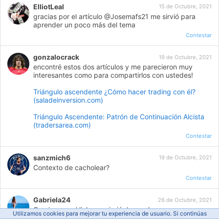
ElliotLeal
15 de Octubre, 2021
gracias por el artículo @Josemafs21 me sirvió para
aprender un poco más del tema
Contestar
gonzalocrack
19 de Octubre, 2021
encontré estos dos artículos y me parecieron muy
interesantes como para compartirlos con ustedes!
Triángulo ascendente ¿Cómo hacer trading con él?
(saladeinversion.com)
Triángulo Ascendente: Patrón de Continuación Alcista
(tradersarea.com)
Contestar
sanzmich6
19 de Octubre, 2021
Contexto de cacholear?
Contestar
Gabriela24
26 de Octubre, 2021
Gracias por el link, me sirvió de mucho
Utilizamos cookies para mejorar tu experiencia de usuario. Si continúas