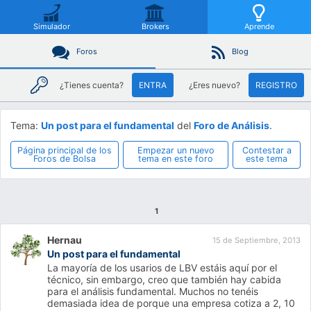
Simulador
Brokers
Aprende
Foros
Blog
¿Tienes cuenta?
ENTRA
¿Eres nuevo?
REGISTRO
Tema:
Un post para el fundamental
del
Foro de Análisis
.
Página principal de los
Empezar un nuevo
Contestar a
Foros de Bolsa
tema en este foro
este tema
1
Hernau
15 de Septiembre, 2013
Un post para el fundamental
La mayoría de los usarios de LBV estáis aquí por el
técnico, sin embargo, creo que también hay cabida
para el análisis fundamental. Muchos no tenéis
demasiada idea de porque una empresa cotiza a 2, 10