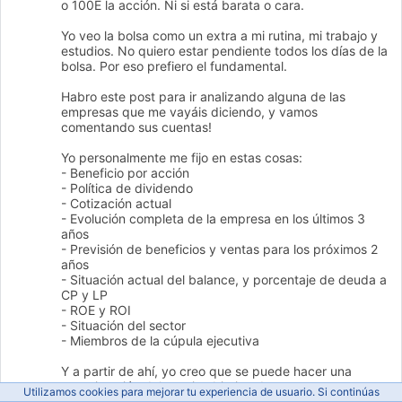
o 100E la acción. Ni si está barata o cara.
Yo veo la bolsa como un extra a mi rutina, mi trabajo y
estudios. No quiero estar pendiente todos los días de la
bolsa. Por eso prefiero el fundamental.
Habro este post para ir analizando alguna de las
empresas que me vayáis diciendo, y vamos
comentando sus cuentas!
Yo personalmente me fijo en estas cosas:
- Beneficio por acción
- Política de dividendo
- Cotización actual
- Evolución completa de la empresa en los últimos 3
años
- Previsión de beneficios y ventas para los próximos 2
años
- Situación actual del balance, y porcentaje de deuda a
CP y LP
- ROE y ROI
- Situación del sector
- Miembros de la cúpula ejecutiva
Y a partir de ahí, yo creo que se puede hacer una
aproximación del precio objetivo de una empresa.
Utilizamos cookies para mejorar tu experiencia de usuario. Si continúas
Aunque después el mercado hace lo que le da la gana,